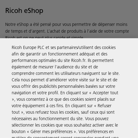
Ricoh eShop
Notre eShop a été pensé pour vous permettre de dépenser moins
de temps et d’argent. L’achat de produits à l’aide de votre compte
Ricoh est on ne peut plus rapide et simple.
Ricoh Europe PLC et ses partenaires/utilisent des cookies
En savoir plus
afin de garantir un fonctionnement adéquat et des
performances optimales du site Ricoh.fr. Ils permettent
également de mesurer l'audience du site et de
comprendre comment les utilisateurs naviguent sur le site.
Solutions pour les entreprises
Cela nous permet d'améliorer votre visite sur le site et de
vous offrir des publicités personnalisées basées sur votre
navigation et votre profil. En cliquant sur « Accepter tout
Produits et Services
», vous consentez à ce que des cookies soient placés sur
votre équipement à ces fins. En cliquant sur « Refuser
tout », vous refusez tous les cookies, sauf ceux qui sont
Assistance & Contact
nécessaires au fonctionnement du site. Vous pouvez
sélectionner les cookies que vous souhaitez activer avec le
bouton « Gérer mes préférences ». Vos préférences en
Ressources