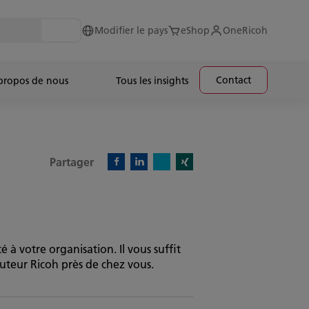
Modifier le pays
eShop
OneRicoh
Contact
propos de nous
Tous les insights
Partager
X)
Facebook)
Linkedin)
Xing)
 à votre organisation. Il vous suffit
cuteur Ricoh près de chez vous.