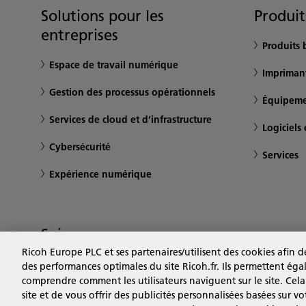
Solutions pour les
Produit
entreprises
Produits 
Espace de travail numérique
Impriman
Gestion des processus opérationnels
Équipeme
Services de cloud et d’infrastructure
Logiciels 
Cybersécurité
Services
Expérience numérique
Suivez-nous
Ricoh Europe PLC et ses partenaires/utilisent des cookies afin
des performances optimales du site Ricoh.fr. Ils permettent ég
comprendre comment les utilisateurs naviguent sur le site. Cela
site et de vous offrir des publicités personnalisées basées sur vo