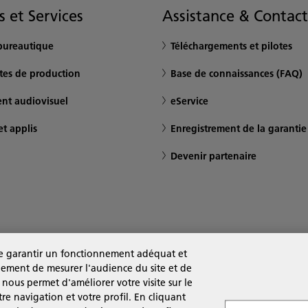
s et Services
Assistance & Contact
bureautique
Téléchargements et pilotes
tes de production
Base de connaissances (FAQ)
nt audiovisuel
eService
et applis
Enregistrement de la garantie
Devenir partenaire
 de garantir un fonctionnement adéquat et
alement de mesurer l'audience du site et de
 nous permet d'améliorer votre visite sur le
tre navigation et votre profil. En cliquant