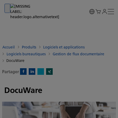
Go to banner
Go to content
Go to footer
Accueil
Produits
Logiciels et applications
Logiciels bureautiques
Gestion de flux documentaire
DocuWare
Partager
X)
Facebook)
Linkedin)
Xing)
DocuWare