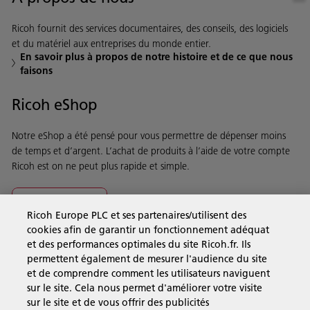
Ricoh fournit des services documentaires, des conseils, des logiciels
et du matériel aux entreprises du monde entier.
En savoir plus à propos de notre histoire et de ce que nous
faisons
Ricoh eShop
Notre eShop a été pensé pour vous permettre de dépenser moins
de temps et d’argent. L’achat de produits à l’aide de votre compte
Ricoh est on ne peut plus rapide et simple.
En savoir plus
Ricoh Europe PLC et ses partenaires/utilisent des
cookies afin de garantir un fonctionnement adéquat
et des performances optimales du site Ricoh.fr. Ils
Solutions pour les entreprises
permettent également de mesurer l'audience du site
et de comprendre comment les utilisateurs naviguent
sur le site. Cela nous permet d'améliorer votre visite
Produits et Services
sur le site et de vous offrir des publicités