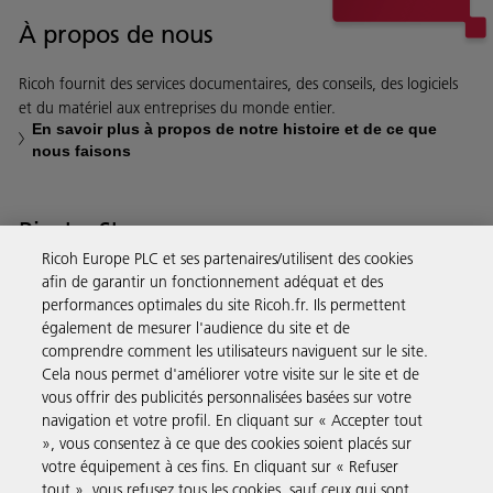
À propos de nous
Ricoh fournit des services documentaires, des conseils, des logiciels
et du matériel aux entreprises du monde entier.
En savoir plus à propos de notre histoire et de ce que
nous faisons
Ricoh eShop
Ricoh Europe PLC et ses partenaires/utilisent des cookies
Notre eShop a été pensé pour vous permettre de dépenser moins
afin de garantir un fonctionnement adéquat et des
de temps et d’argent. L’achat de produits à l’aide de votre compte
performances optimales du site Ricoh.fr. Ils permettent
également de mesurer l'audience du site et de
Ricoh est on ne peut plus rapide et simple.
comprendre comment les utilisateurs naviguent sur le site.
Cela nous permet d'améliorer votre visite sur le site et de
En savoir plus
vous offrir des publicités personnalisées basées sur votre
navigation et votre profil. En cliquant sur « Accepter tout
», vous consentez à ce que des cookies soient placés sur
Solutions pour les entreprises
votre équipement à ces fins. En cliquant sur « Refuser
tout », vous refusez tous les cookies, sauf ceux qui sont