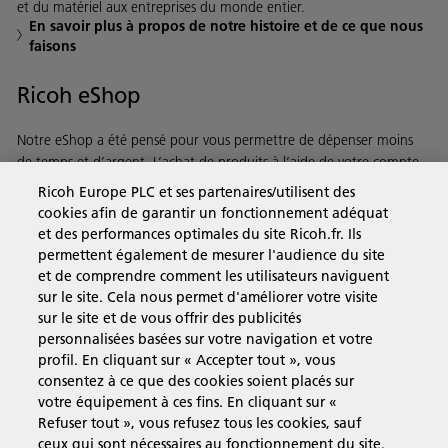
et du matériel aux entreprises du monde entier.
En savoir plus à propos de notre histoire et de ce que nous
faisons
Ricoh eShop
Notre eShop a été pensé pour vous permettre de dépenser moins
de temps et d’argent. L’achat de produits à l’aide de votre compte
Ricoh est on ne peut plus rapide et simple.
Ricoh Europe PLC et ses partenaires/utilisent des
cookies afin de garantir un fonctionnement adéquat
et des performances optimales du site Ricoh.fr. Ils
En savoir plus
permettent également de mesurer l'audience du site
et de comprendre comment les utilisateurs naviguent
sur le site. Cela nous permet d'améliorer votre visite
Solutions pour les entreprises
sur le site et de vous offrir des publicités
personnalisées basées sur votre navigation et votre
profil. En cliquant sur « Accepter tout », vous
Produits et Services
consentez à ce que des cookies soient placés sur
votre équipement à ces fins. En cliquant sur «
Refuser tout », vous refusez tous les cookies, sauf
Assistance & Contact
ceux qui sont nécessaires au fonctionnement du site.