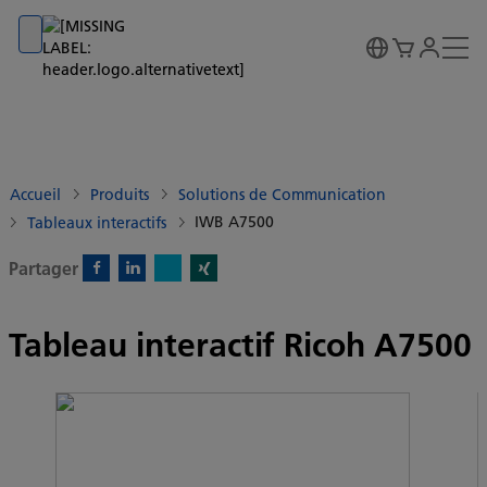
Go to banner
Go to content
Go to footer
Accueil
Produits
Solutions de Communication
IWB A7500
Tableaux interactifs
Partager
X)
Facebook)
Linkedin)
Xing)
Tableau interactif Ricoh A7500