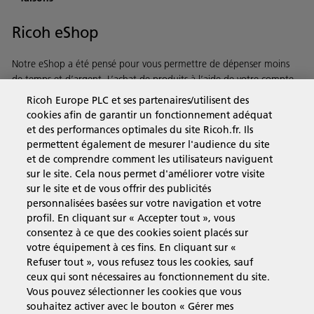
Ricoh eShop
Notre eShop a été pensé pour vous permettre de dépenser moins
de temps et d’argent. L’achat de produits à l’aide de votre compte
Ricoh est on ne peut plus rapide et simple.
Ricoh Europe PLC et ses partenaires/utilisent des
cookies afin de garantir un fonctionnement adéquat
et des performances optimales du site Ricoh.fr. Ils
En savoir plus
permettent également de mesurer l'audience du site
et de comprendre comment les utilisateurs naviguent
sur le site. Cela nous permet d'améliorer votre visite
Solutions pour les entreprises
sur le site et de vous offrir des publicités
personnalisées basées sur votre navigation et votre
profil. En cliquant sur « Accepter tout », vous
Produits et Services
consentez à ce que des cookies soient placés sur
votre équipement à ces fins. En cliquant sur «
Refuser tout », vous refusez tous les cookies, sauf
Assistance & Contact
ceux qui sont nécessaires au fonctionnement du site.
Vous pouvez sélectionner les cookies que vous
souhaitez activer avec le bouton « Gérer mes
Ressources