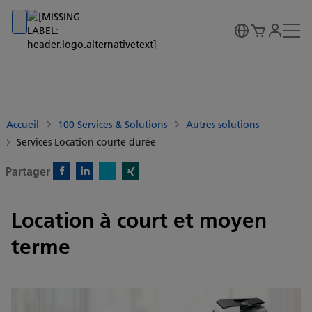
Go to banner
Go to content
Go to footer
Accueil
100 Services & Solutions
Autres solutions
Services Location courte durée
Partager
X)
Facebook)
Linkedin)
Xing)
Location à court et moyen
terme