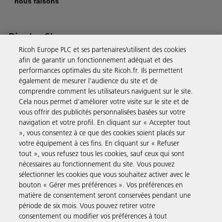
nous faisons
Ricoh eShop
Ricoh Europe PLC et ses partenaires/utilisent des cookies
Notre eShop a été pensé pour vous permettre de dépenser moins
afin de garantir un fonctionnement adéquat et des
performances optimales du site Ricoh.fr. Ils permettent
de temps et d’argent. L’achat de produits à l’aide de votre compte
également de mesurer l'audience du site et de
Ricoh est on ne peut plus rapide et simple.
comprendre comment les utilisateurs naviguent sur le site.
Cela nous permet d'améliorer votre visite sur le site et de
En savoir plus
vous offrir des publicités personnalisées basées sur votre
navigation et votre profil. En cliquant sur « Accepter tout
», vous consentez à ce que des cookies soient placés sur
Solutions pour les entreprises
votre équipement à ces fins. En cliquant sur « Refuser
tout », vous refusez tous les cookies, sauf ceux qui sont
nécessaires au fonctionnement du site. Vous pouvez
Produits et Services
sélectionner les cookies que vous souhaitez activer avec le
bouton « Gérer mes préférences ». Vos préférences en
matière de consentement seront conservées pendant une
Assistance & Contact
période de six mois. Vous pouvez retirer votre
consentement ou modifier vos préférences à tout