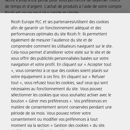
Notre eShop a été pensé pour vous permettre de dépenser moins
de temps et d’argent. L’achat de produits à l’aide de votre compte
Ricoh est on ne peut plus rapide et simple.
Ricoh Europe PLC et ses partenaires/utilisent des cookies
En savoir plus
afin de garantir un fonctionnement adéquat et des
performances optimales du site Ricoh.fr. Ils permettent
également de mesurer l'audience du site et de
comprendre comment les utilisateurs naviguent sur le site.
Solutions pour les entreprises
Cela nous permet d'améliorer votre visite sur le site et de
vous offrir des publicités personnalisées basées sur votre
navigation et votre profil. En cliquant sur « Accepter tout
Produits et Services
», vous consentez à ce que des cookies soient placés sur
votre équipement à ces fins. En cliquant sur « Refuser
tout », vous refusez tous les cookies, sauf ceux qui sont
Assistance & Contact
nécessaires au fonctionnement du site. Vous pouvez
sélectionner les cookies que vous souhaitez activer avec le
bouton « Gérer mes préférences ». Vos préférences en
Ressources
matière de consentement seront conservées pendant une
période de six mois. Vous pouvez retirer votre
consentement ou modifier vos préférences à tout
Suivez-nous
moment via la section « Gestion des cookies » du site.