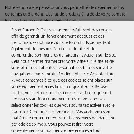
Notre eShop a été pensé pour vous permettre de dépenser moins
de temps et d’argent. L’achat de produits à l’aide de votre compte
Ricoh est on ne peut plus rapide et simple.
Ricoh Europe PLC et ses partenaires/utilisent des cookies
En savoir plus
afin de garantir un fonctionnement adéquat et des
performances optimales du site Ricoh.fr. Ils permettent
également de mesurer l'audience du site et de
comprendre comment les utilisateurs naviguent sur le site.
Solutions pour les entreprises
Cela nous permet d'améliorer votre visite sur le site et de
vous offrir des publicités personnalisées basées sur votre
navigation et votre profil. En cliquant sur « Accepter tout
Produits et Services
», vous consentez à ce que des cookies soient placés sur
votre équipement à ces fins. En cliquant sur « Refuser
tout », vous refusez tous les cookies, sauf ceux qui sont
Assistance & Contact
nécessaires au fonctionnement du site. Vous pouvez
sélectionner les cookies que vous souhaitez activer avec le
bouton « Gérer mes préférences ». Vos préférences en
Ressources
matière de consentement seront conservées pendant une
période de six mois. Vous pouvez retirer votre
consentement ou modifier vos préférences à tout
Suivez-nous