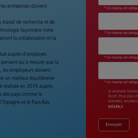
les entreprises doivent
* Ce champ est obliga
 travail de recherche et de
echnologie façonnera notre
* Ce champ est obliga
ueront la collaboration et la
ctué auprès d'employés
* Ce champ est obliga
x pensent qu’à mesure que la
s, les employeurs doivent
e un meilleur équilibrevie
* Ce champ est obliga
té réalisée en 2019 auprès
Je souhaite recevoi
ns des pays comme le
Ricoh. Pour plus d
 l’Espagne et le Pays-Bas.
données, veuillez 
privée »
.
Envoyer