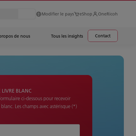
Modifier le pays
eShop
OneRicoh
Contact
propos de nous
Tous les insights
 LIVRE BLANC
 formulaire ci-dessous pour recevoir
e blanc. Les champs avec astérisque (*)