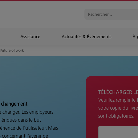
Assistance
Actualités & Événements
À 
Future of work
TÉLÉCHARGER LE
Veuillez remplir le
de changement
votre copie du livr
de changer. Les employeurs
sont obligatoires.
ériques dans le but
érience de l’utilisateur. Mais
s concernant l’avenir de