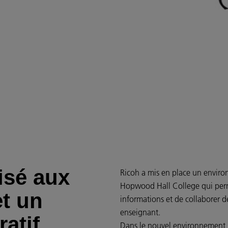
isé aux
Ricoh a mis en place un enviro
Hopwood Hall College qui perm
et un
informations et de collaborer d
enseignant.
ratif
Dans le nouvel environnement i