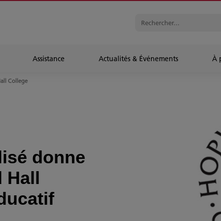
Assistance
Actualités & Événements
À 
ll College
lisé donne
 Hall
ducatif