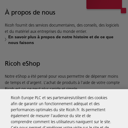
À propos de nous
Ricoh fournit des services documentaires, des conseils, des logiciels
et du matériel aux entreprises du monde entier.
En savoir plus à propos de notre histoire et de ce que
nous faisons
Ricoh eShop
Notre eShop a été pensé pour vous permettre de dépenser moins
de temps et d’argent. L’achat de produits à l’aide de votre compte
Ricoh est on ne peut plus rapide et simple.
Ricoh Europe PLC et ses partenaires/utilisent des cookies
En savoir plus
afin de garantir un fonctionnement adéquat et des
performances optimales du site Ricoh.fr. Ils permettent
également de mesurer l'audience du site et de
comprendre comment les utilisateurs naviguent sur le site.
Solutions pour les entreprises
Cela nous permet d'améliorer votre visite sur le site et de