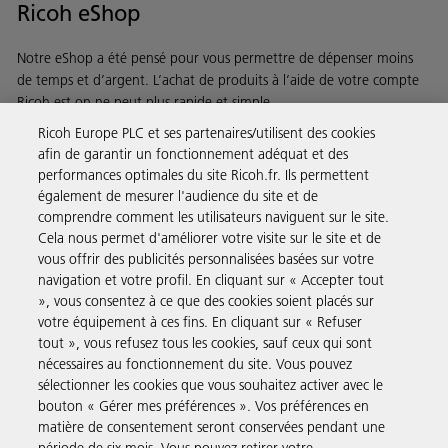
Ricoh eShop
Notre eShop a été pensé pour vous permettre de dépenser moins
de temps et d’argent. L’achat de produits à l’aide de votre compte
Ricoh est on ne peut plus rapide et simple.
Ricoh Europe PLC et ses partenaires/utilisent des cookies
En savoir plus
afin de garantir un fonctionnement adéquat et des
performances optimales du site Ricoh.fr. Ils permettent
également de mesurer l'audience du site et de
comprendre comment les utilisateurs naviguent sur le site.
Solutions pour les entreprises
Cela nous permet d'améliorer votre visite sur le site et de
vous offrir des publicités personnalisées basées sur votre
navigation et votre profil. En cliquant sur « Accepter tout
Produits et Services
», vous consentez à ce que des cookies soient placés sur
votre équipement à ces fins. En cliquant sur « Refuser
tout », vous refusez tous les cookies, sauf ceux qui sont
Assistance & Contact
nécessaires au fonctionnement du site. Vous pouvez
sélectionner les cookies que vous souhaitez activer avec le
bouton « Gérer mes préférences ». Vos préférences en
Ressources
matière de consentement seront conservées pendant une